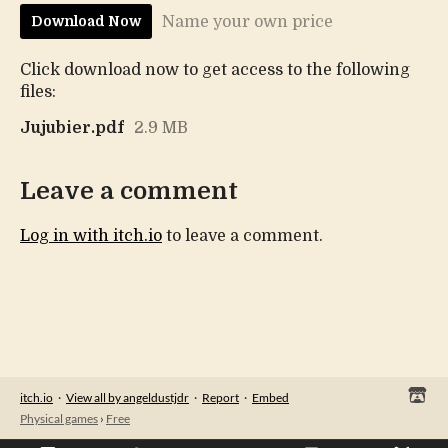
Name your own price
Download Now
Click download now to get access to the following
files:
Jujubier.pdf
2.9 MB
Leave a comment
Log in with itch.io
to leave a comment.
itch.io
·
View all by angeldustjdr
·
Report
·
Embed
Physical games
›
Free