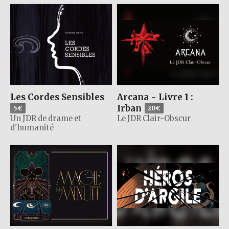
Les Cordes Sensibles
Arcana - Livre 1 :
Irban
5€
20€
Un JDR de drame et
Le JDR Clair-Obscur
d'humanité