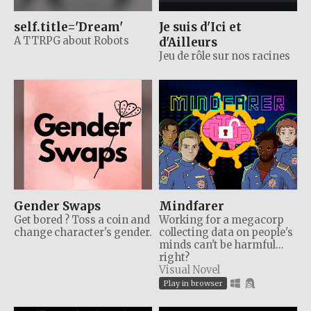
self.title='Dream'
Je suis d'Ici et
A TTRPG about Robots
d'Ailleurs
Jeu de rôle sur nos racines
Gender Swaps
Mindfarer
Get bored ? Toss a coin and
Working for a megacorp
change character's gender.
collecting data on people's
minds can't be harmful...
right?
Visual Novel
Play in browser