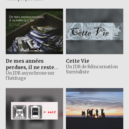
De mes années
Cette Vie
perdues, il ne reste
Un JDR de Réincarnation
Surréaliste
que toi
Un JDR asynchrone sur
l'héritage