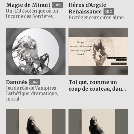
Héros d'Argile
Magie de Minuit
10€
Un JDR ésotérique où on
Renaissance
10€
incarne des Sorcières
Protéger ceux qu'on aime
Toi qui, comme un
Damnés
10€
coup de couteau, dans
Jeu de rôle de Vampires -
Esthétique, dramatique,
mon cœur plaintif es
moral
entrée
10€