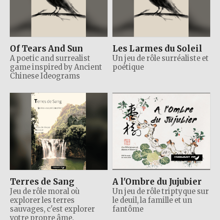
Of Tears And Sun
Les Larmes du Soleil
A poetic and surrealist
Un jeu de rôle surréaliste et
game inspired by Ancient
poétique
Chinese Ideograms
Terres de Sang
A l'Ombre du Jujubier
Jeu de rôle moral où
Un jeu de rôle triptyque sur
explorer les terres
le deuil, la famille et un
sauvages, c'est explorer
fantôme
votre propre âme.