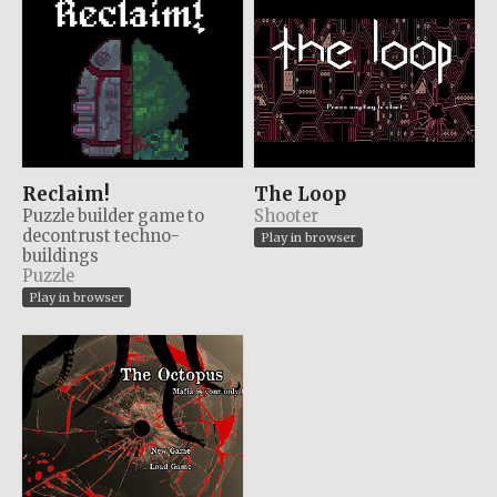
Reclaim!
The Loop
Puzzle builder game to
Shooter
decontrust techno-
Play in browser
buildings
Puzzle
Play in browser